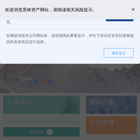
欢迎浏览景林资产网站，请阅读相关风险提示。
我确认我或我所代表的机构是一名“合格投资者”，而且
同意
同意接受上述所有条件和条款。若否请关闭页面停止浏
览。
登录/注册
在继续浏览本公司网站前，请您细阅此重要提示，并向下滚动至本页结尾根据
您的具体情况进行选择。
展开全文
查看详情